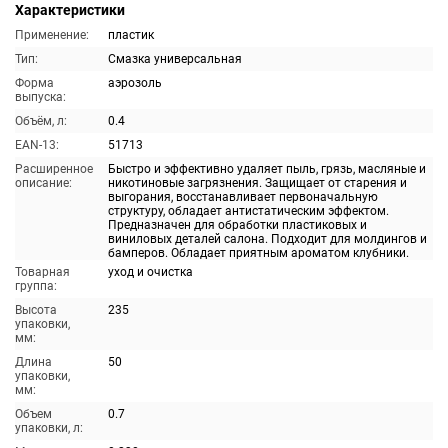
Характеристики
Применение:
пластик
Тип:
Смазка универсальная
Форма
аэрозоль
выпуска:
Объём, л:
0.4
EAN-13:
51713
Расширенное
Быстро и эффективно удаляет пыль, грязь, масляные и
описание:
никотиновые загрязнения. Защищает от старения и
выгорания, восстанавливает первоначальную
структуру, обладает антистатическим эффектом.
Предназначен для обработки пластиковых и
виниловых деталей салона. Подходит для молдингов и
бамперов. Обладает приятным ароматом клубники.
Товарная
уход и очистка
группа:
Высота
235
упаковки,
мм:
Длина
50
упаковки,
мм:
Объем
0.7
упаковки, л: