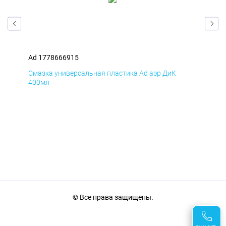
Ad 1778666915
Ad 
Смазка универсальная пластика Ad аэр ДиК
Сма
400мл
40
© Все права защищены.