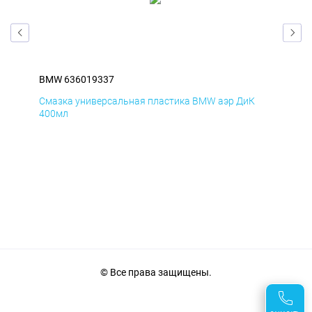
BMW 636019337
BM
Смазка универсальная пластика BMW аэр ДиК
Сма
400мл
40
© Все права защищены.