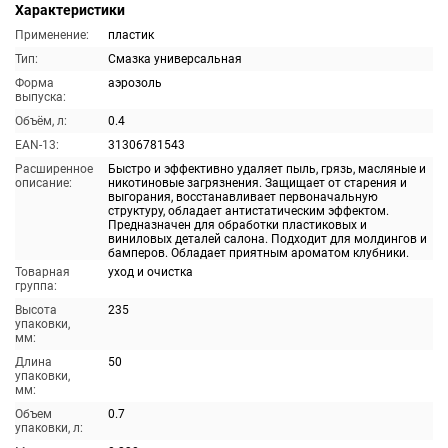
Характеристики
Применение:
пластик
Тип:
Смазка универсальная
Форма
аэрозоль
выпуска:
Объём, л:
0.4
EAN-13:
31306781543
Расширенное
Быстро и эффективно удаляет пыль, грязь, масляные и
описание:
никотиновые загрязнения. Защищает от старения и
выгорания, восстанавливает первоначальную
структуру, обладает антистатическим эффектом.
Предназначен для обработки пластиковых и
виниловых деталей салона. Подходит для молдингов и
бамперов. Обладает приятным ароматом клубники.
Товарная
уход и очистка
группа:
Высота
235
упаковки,
мм:
Длина
50
упаковки,
мм:
Объем
0.7
упаковки, л: