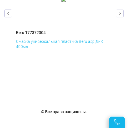
Beru 177372304
Ber
Смазка универсальная пластика Beru аэр ДиК
Сма
400мл
40
© Все права защищены.