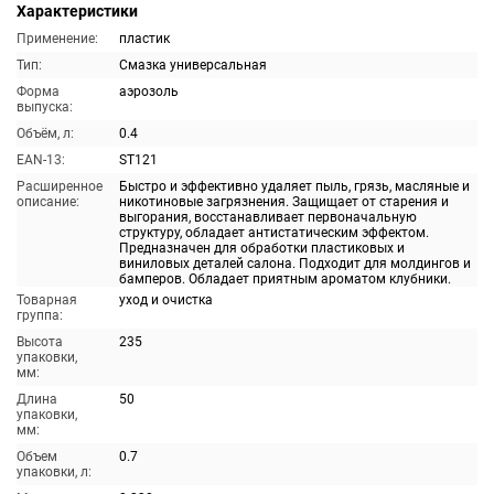
Характеристики
Применение:
пластик
Тип:
Смазка универсальная
Форма
аэрозоль
выпуска:
Объём, л:
0.4
EAN-13:
ST121
Расширенное
Быстро и эффективно удаляет пыль, грязь, масляные и
описание:
никотиновые загрязнения. Защищает от старения и
выгорания, восстанавливает первоначальную
структуру, обладает антистатическим эффектом.
Предназначен для обработки пластиковых и
виниловых деталей салона. Подходит для молдингов и
бамперов. Обладает приятным ароматом клубники.
Товарная
уход и очистка
группа:
Высота
235
упаковки,
мм:
Длина
50
упаковки,
мм:
Объем
0.7
упаковки, л: