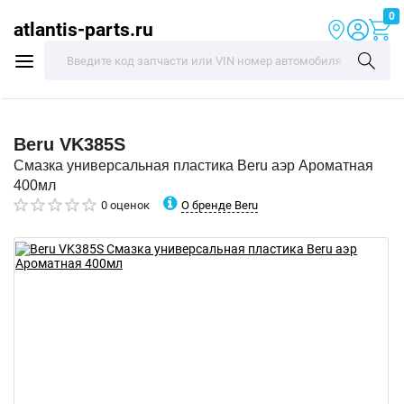
0
atlantis-parts.ru
Beru
VK385S
Смазка универсальная пластика Beru аэр Ароматная
400мл
О бренде Beru
0 оценок