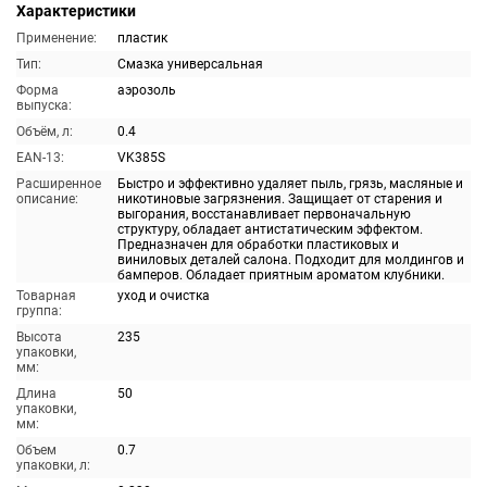
Характеристики
Применение:
пластик
Тип:
Смазка универсальная
Форма
аэрозоль
выпуска:
Объём, л:
0.4
EAN-13:
VK385S
Расширенное
Быстро и эффективно удаляет пыль, грязь, масляные и
описание:
никотиновые загрязнения. Защищает от старения и
выгорания, восстанавливает первоначальную
структуру, обладает антистатическим эффектом.
Предназначен для обработки пластиковых и
виниловых деталей салона. Подходит для молдингов и
бамперов. Обладает приятным ароматом клубники.
Товарная
уход и очистка
группа:
Высота
235
упаковки,
мм:
Длина
50
упаковки,
мм:
Объем
0.7
упаковки, л: