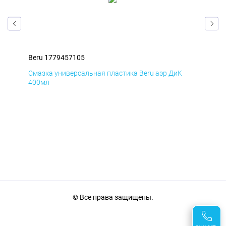
Beru 1779457105
Ber
Смазка универсальная пластика Beru аэр ДиК
Сма
400мл
40
© Все права защищены.