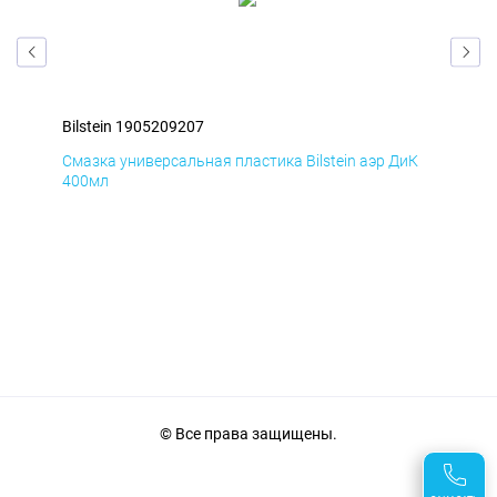
Bilstein 1905209207
Bil
мД
Смазка универсальная пластика Bilstein аэр ДиК
Сма
400мл
40
© Все права защищены.