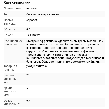
Характеристики
Применение:
пластик
Тип:
Смазка универсальная
Форма
аэрозоль
выпуска:
Объём, л:
0.4
EAN-13:
19119922
Расширенное
Быстро и эффективно удаляет пыль, грязь, масляные и
описание:
никотиновые загрязнения. Защищает от старения и
выгорания, восстанавливает первоначальную
структуру, обладает антистатическим эффектом.
Предназначен для обработки пластиковых и
виниловых деталей салона. Подходит для молдингов и
бамперов. Обладает приятным ароматом клубники.
Товарная
уход и очистка
группа:
Высота
235
упаковки,
мм:
Длина
50
упаковки,
мм:
Объем
0.7
упаковки, л: