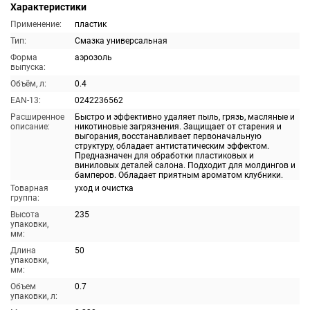
Характеристики
Применение:
пластик
Тип:
Смазка универсальная
Форма
аэрозоль
выпуска:
Объём, л:
0.4
EAN-13:
0242236562
Расширенное
Быстро и эффективно удаляет пыль, грязь, масляные и
описание:
никотиновые загрязнения. Защищает от старения и
выгорания, восстанавливает первоначальную
структуру, обладает антистатическим эффектом.
Предназначен для обработки пластиковых и
виниловых деталей салона. Подходит для молдингов и
бамперов. Обладает приятным ароматом клубники.
Товарная
уход и очистка
группа:
Высота
235
упаковки,
мм:
Длина
50
упаковки,
мм:
Объем
0.7
упаковки, л: