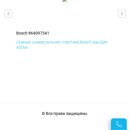
Bosch 864097341
Bos
Д
Смазка универсальная пластика Bosch аэр ДиК
Сма
400мл
40
© Все права защищены.