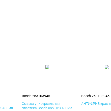
Bosch 263103945
Bosch 263103945
я
Смазка универсальная
АНТИФРИЗ красны
иК 400мл
пластика Bosch аэр ПхВ 400мл