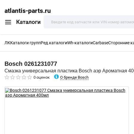
atlantis-parts.ru
Каталоги
ЛК
Каталоги групп
Ред.каталоги
Wh-каталоги
Carbase
Сторонние к
Bosch
0261231077
Смазка универсальная пластика Bosch аэр Ароматная 4
О бренде Bosch
0 оценок