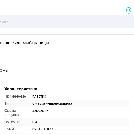
аталоги
Формы
Страницы
00мл
Характеристики
Применение:
пластик
Тип:
Смазка универсальная
Форма
аэрозоль
выпуска:
Объём, л:
0.4
EAN-13:
0261231077