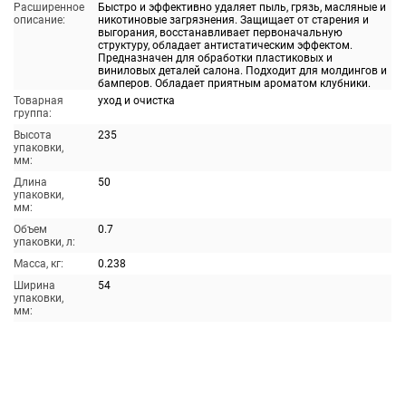
Расширенное
Быстро и эффективно удаляет пыль, грязь, масляные и
описание:
никотиновые загрязнения. Защищает от старения и
выгорания, восстанавливает первоначальную
структуру, обладает антистатическим эффектом.
Предназначен для обработки пластиковых и
виниловых деталей салона. Подходит для молдингов и
бамперов. Обладает приятным ароматом клубники.
Товарная
уход и очистка
группа:
Высота
235
упаковки,
мм:
Длина
50
упаковки,
мм:
Объем
0.7
упаковки, л:
Масса, кг:
0.238
Ширина
54
упаковки,
мм: