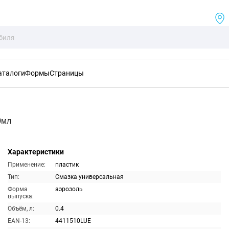
аталоги
Формы
Страницы
0мл
Характеристики
Применение:
пластик
Тип:
Смазка универсальная
Форма
аэрозоль
выпуска:
Объём, л:
0.4
EAN-13:
4411510LUE