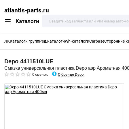
atlantis-parts.ru
Каталоги
ЛК
Каталоги групп
Ред.каталоги
Wh-каталоги
Carbase
Сторонние к
Depo
4411510LUE
Смазка универсальная пластика Depo аэр Ароматная 40
О бренде Depo
0 оценок