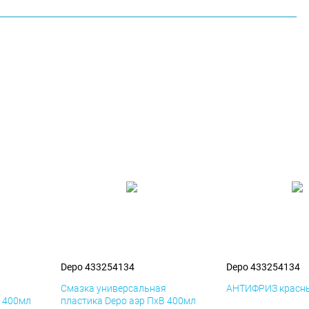
Depo 433254134
Depo 433254134
я
Смазка универсальная
АНТИФРИЗ красны
К 400мл
пластика Depo аэр ПхВ 400мл