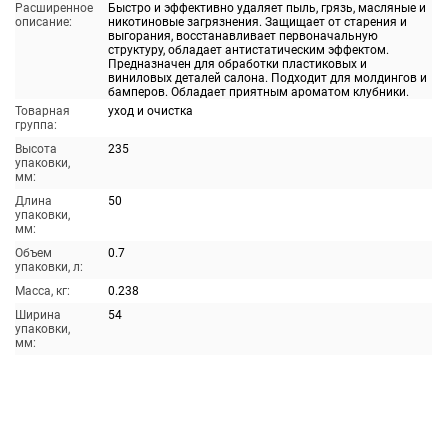
Расширенное
Быстро и эффективно удаляет пыль, грязь, масляные и
описание:
никотиновые загрязнения. Защищает от старения и
выгорания, восстанавливает первоначальную
структуру, обладает антистатическим эффектом.
Предназначен для обработки пластиковых и
виниловых деталей салона. Подходит для молдингов и
бамперов. Обладает приятным ароматом клубники.
Товарная
уход и очистка
группа:
Высота
235
упаковки,
мм:
Длина
50
упаковки,
мм:
Объем
0.7
упаковки, л:
Масса, кг:
0.238
Ширина
54
упаковки,
мм: